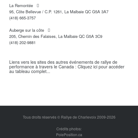
La Remontée
95, Côte Bellevue / C.P. 1261, La Malbaie QC G5A 3A7
(418) 665-3757
Auberge sur la côte
205, Chemin des Falaises, La Malbaie QC G5A 3C9
(418) 202-9881
Liens vers les sites des autres événements de rallye de
performance à travers le Canada :
Cliquez ici
pour accéder
au tableau complet...
Tous droits réservés © Rallye de Charlevoix 2009-2026
Crédits photos:
PolePosition.ca