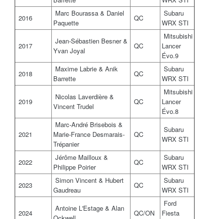
Marc Bourassa & Daniel
Subaru
2016
QC
Paquette
WRX STI
Mitsubishi
Jean-Sébastien Besner &
2017
QC
Lancer
Yvan Joyal
Évo.9
Maxime Labrie & Anik
Subaru
2018
QC
Barrette
WRX STI
Mitsubishi
Nicolas Laverdière &
2019
QC
Lancer
Vincent Trudel
Évo.8
Marc-André Brisebois &
Subaru
2021
Marie-France Desmarais-
QC
WRX STI
Trépanier
Jérôme Mailloux &
Subaru
2022
QC
Philippe Poirier
WRX STI
Simon Vincent & Hubert
Subaru
2023
QC
Gaudreau
WRX STI
Ford
Antoine L'Estage & Alan
2024
QC/ON
Fiesta
Ockwell