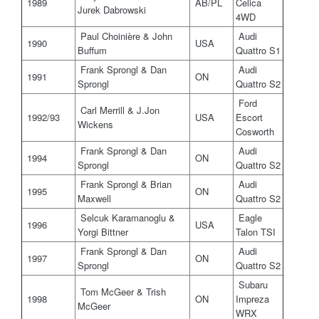
1989
AB/PL
Celica
Jurek Dabrowski
4WD
Paul Choinière & John
Audi
1990
USA
Buffum
Quattro S1
Frank Sprongl & Dan
Audi
1991
ON
Sprongl
Quattro S2
Ford
Carl Merrill & J.Jon
1992/93
USA
Escort
Wickens
Cosworth
Frank Sprongl & Dan
Audi
1994
ON
Sprongl
Quattro S2
Frank Sprongl & Brian
Audi
1995
ON
Maxwell
Quattro S2
Selcuk Karamanoglu &
Eagle
1996
USA
Yorgi Bittner
Talon TSI
Frank Sprongl & Dan
Audi
1997
ON
Sprongl
Quattro S2
Subaru
Tom McGeer & Trish
1998
ON
Impreza
McGeer
WRX