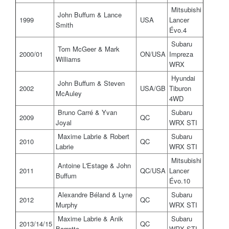
Mitsubishi
John Buffum & Lance
1999
USA
Lancer
Smith
Évo.4
Subaru
Tom McGeer & Mark
2000/01
ON/USA
Impreza
Williams
WRX
Hyundai
John Buffum & Steven
2002
USA/GB
Tiburon
McAuley
4WD
Bruno Carré & Yvan
Subaru
2009
QC
Joyal
WRX STI
Maxime Labrie & Robert
Subaru
2010
QC
Labrie
WRX STI
Mitsubishi
Antoine L'Estage & John
2011
QC/USA
Lancer
Buffum
Évo.10
Alexandre Béland & Lyne
Subaru
2012
QC
Murphy
WRX STI
Maxime Labrie & Anik
Subaru
2013/14/15
QC
Barrette
WRX STI